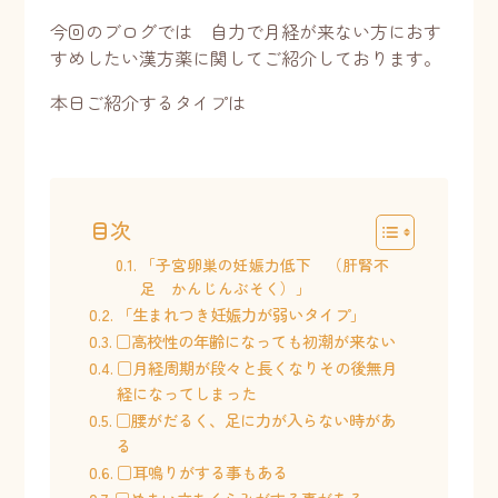
今回のブログでは 自力で月経が来ない方におす
すめしたい漢方薬に関してご紹介しております。
本日ご紹介するタイプは
目次
「子宮卵巣の妊娠力低下 （肝腎不
足 かんじんぶそく）」
「生まれつき妊娠力が弱いタイプ」
□高校性の年齢になっても初潮が来ない
□月経周期が段々と長くなりその後無月
経になってしまった
□腰がだるく、足に力が入らない時があ
る
□耳鳴りがする事もある