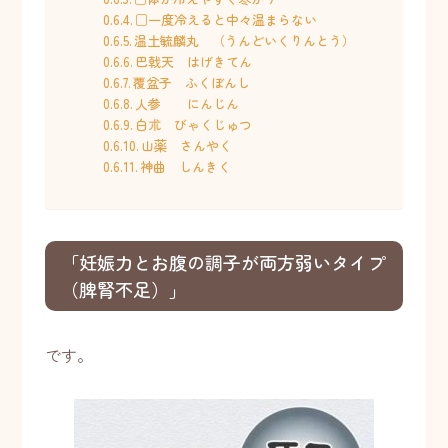
□一度冷えると中々温まらない
温土毓麟丸 （うんどいくりんとう）
巴戟天 はげきてん
覆盆子 ふくぼんし
人参 にんじん
白朮 びゃくじゅつ
山薬 さんやく
神曲 しんきく
「妊娠力とお腹の調子が両方弱いタイプ
（脾腎不足）」
です。