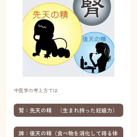
中医学の考え方では
腎：先天の精 （生まれ持った妊娠力）
脾：後天の精（食べ物を消化して得る体