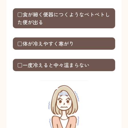
□食が細く便器につくようなベトベトし
た便が出る
□体が冷えやすく寒がり
□一度冷えると中々温まらない