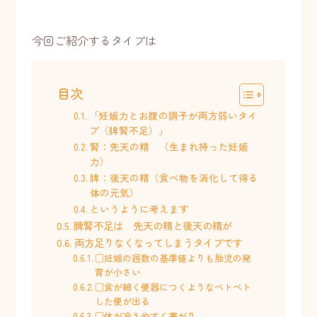
今回ご紹介するタイプは
目次
「妊娠力とお腹の調子が両方弱いタイ
プ（脾腎不足）」
腎：先天の精 （生まれ持った妊娠
力）
脾：後天の精（食べ物を消化して得る
体の元気）
というように考えます
脾腎不足は 先天の精と後天の精が
両方足りなくなってしまうタイプです
□妊娠の週数の基準値よりも胎児の発
育が小さい
□食が細く便器につくようなベトベト
した便が出る
□体が冷えやすく寒がり