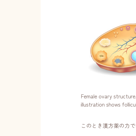
Female ovary structure,
illustration shows folli
このとき漢方薬の力で