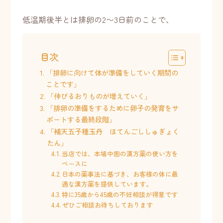
低温期後半とは排卵の2〜3日前のことで、
目次
「排卵に向けて体が準備をしていく期間の
ことです」
「伸びるおりものが増えていく」
「排卵の準備をするために卵子の発育をサ
ポートする最終段階」
「補天五子種玉丹 ほてんごししゅぎょく
たん」
当店では、本場中国の漢方薬の使い方を
ベースに
日本の薬事法に基づき、お客様の体に最
適な漢方薬を提供しています。
特に35歳から45歳の不妊相談が得意です
ぜひご相談お待ちしております