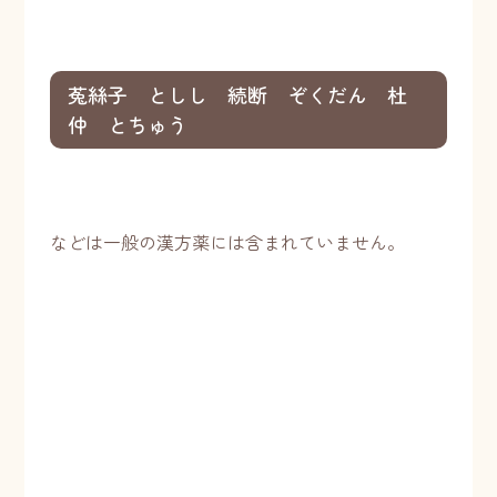
菟絲子 としし 続断 ぞくだん 杜
仲 とちゅう
などは一般の漢方薬には含まれていません。