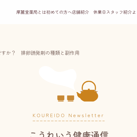
厚麗堂薬局とは
初めての方へ
店舗紹介 休業日
スタッフ紹介
よ
ですか？ 排卵誘発剤の種類と副作用
KOUREIDO Newsletter
こうれいう健康通信