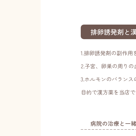
排卵誘発剤と
1.排卵誘発剤の副作
2.子宮、卵巣の周り
3.ホルモンのバラン
目的で漢方薬を当店で
病院の治療と一