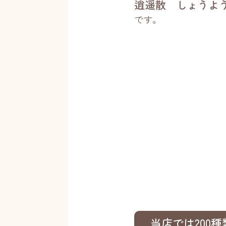
逍遥散 しょうよ
です。
当店では200