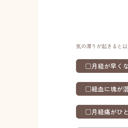
気の滞りが起きると以
□月経が早く
□経血に塊が
□月経痛がひ