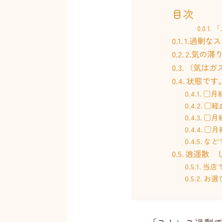
目次
「
1.過剰な
2.気の滞
（気はガ
状態です
□月
□経
□月
□月
など
逍遥散 
当店
お選