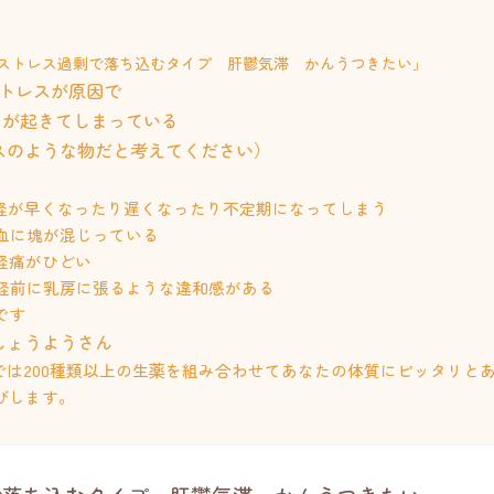
ストレス過剰で落ち込むタイプ 肝鬱気滞 かんうつきたい」
ストレスが原因で
りが起きてしまっている
スのような物だと考えてください）
。
経が早くなったり遅くなったり不定期になってしまう
血に塊が混じっている
経痛がひどい
経前に乳房に張るような違和感がある
です
しょうようさん
では200種類以上の生薬を組み合わせてあなたの体質にピッタリと
びします。