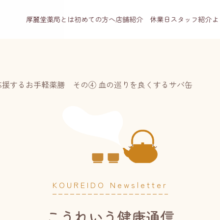
厚麗堂薬局とは
初めての方へ
店舗紹介 休業日
スタッフ紹介
よ
応援するお手軽薬膳 その④ 血の巡りを良くするサバ缶
KOUREIDO Newsletter
こうれいう健康通信