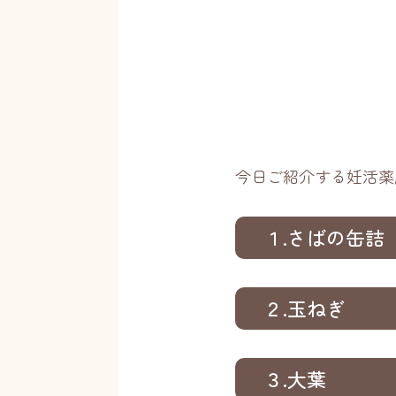
今日ご紹介する妊活薬
１.さばの缶詰
２.玉ねぎ
３.大葉