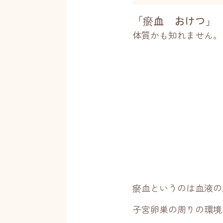
「瘀血 おけつ」
体質かも知れません。
瘀血というのは血液の
子宮卵巣の周りの環境