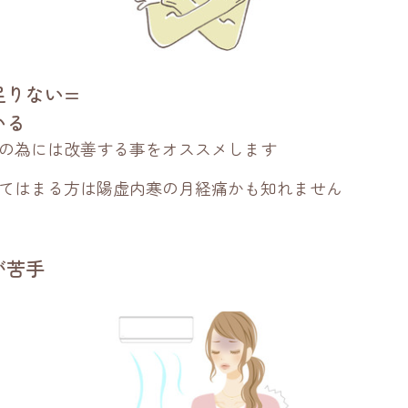
足りない=
いる
の為には改善する事をオススメします
てはまる方は陽虚内寒の月経痛かも知れません
が苦手