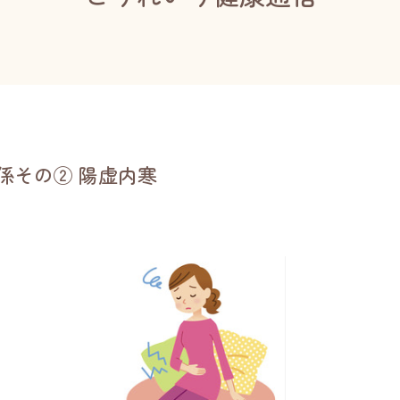
係その② 陽虚内寒