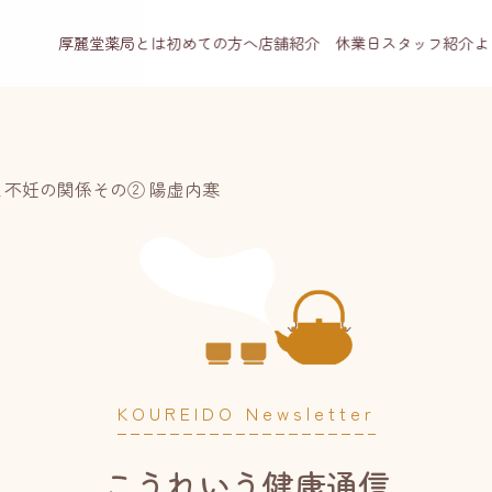
厚麗堂薬局とは
初めての方へ
店舗紹介 休業日
スタッフ紹介
よ
と不妊の関係その② 陽虚内寒
KOUREIDO Newsletter
こうれいう健康通信