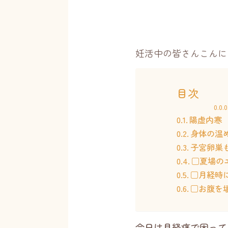
妊活中の皆さんこんに
目次
陽虚内寒
身体の温
子宮卵巣
□夏場の
□月経時
□お腹を
今日は月経痛で困って