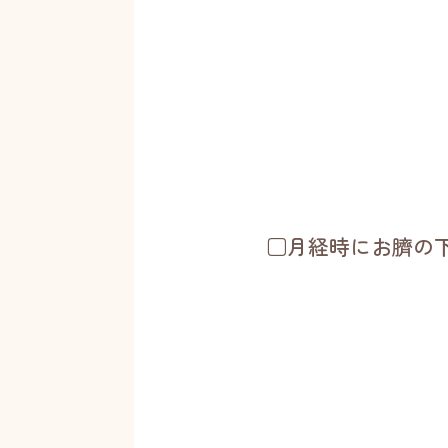
□月経時にお臍の