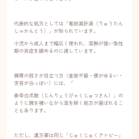
代表的な処方としては「竜胆瀉肝湯（りゅうたん
しゃかんとう）」が知られています。
小児から成人まで幅広く使われ、湿熱が強い急性
期の炎症を鎮めるのに適しています。
脾胃の弱さが目立つ方（食欲不振・便がゆるい・
舌苔が白っぽい）には、「
参苓白朮散（じんりょうびゃくじゅつさん）」の
ように脾を補いながら湿を除く処方が選ばれるこ
ともあります。
ただし、漢方薬は同じ「じゅくじゅくアトピー」