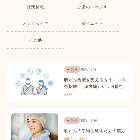
妊活情報
皮膚のトラブル
メンタルケア
ダイエット
その他
その他
2025.07.29
肺がん治療を支えるもう一つの
選択肢 ― 漢方薬という可能性
#
がん
その他
2025.06.29
乳がんの手術を終えた方の漢方
#
乳がん
#
がん