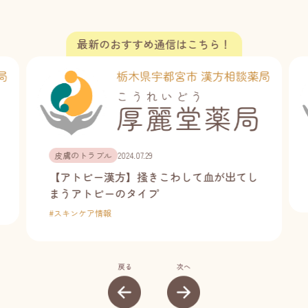
皮膚のトラブル
2024.07.29
【アトピー漢方】掻きこわして血が出てし
まうアトピーのタイプ
#
スキンケア情報