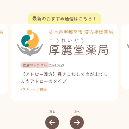
皮膚のトラブル
2024.07.29
【アトピー漢方】掻きこわして血が出てし
まうアトピーのタイプ
#
スキンケア情報