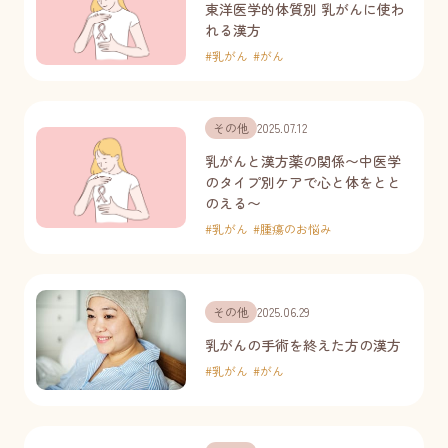
東洋医学的体質別 乳がんに使わ
れる漢方
#
乳がん
#
がん
その他
2025.07.12
乳がんと漢方薬の関係〜中医学
のタイプ別ケアで心と体をとと
のえる〜
#
乳がん
#
腫瘍のお悩み
その他
2025.06.29
乳がんの手術を終えた方の漢方
#
乳がん
#
がん