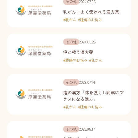
その他
2024.07.06
乳がんによく使われる漢方薬
#
乳がん
#
腫瘍のお悩み
その他
2024.06.26
癌と戦う漢方薬
#
腫瘍のお悩み
#
乳がん
その他
2023.07.14
癌の漢方「体を強くし闘病にプ
ラスになる漢方」
#
乳がん
#
腫瘍のお悩み
その他
2022.05.17