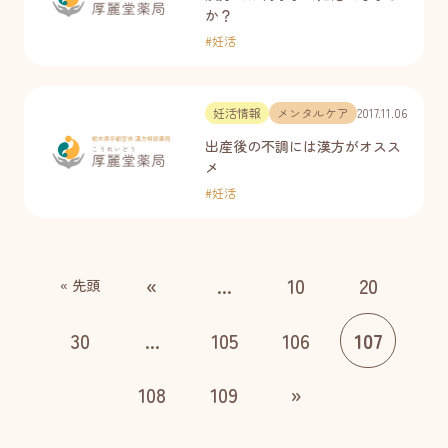
か？
#
妊活
妊活情報
メンタルケア
2017.11.06
出産後の不調には漢方がオスス
メ
#
妊活
«
...
10
20
« 先頭
30
...
105
106
107
108
109
»