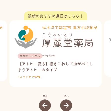
皮膚のトラブル
2024.07.29
【アトピー漢方】掻きこわして血が出てし
まうアトピーのタイプ
#
スキンケア情報