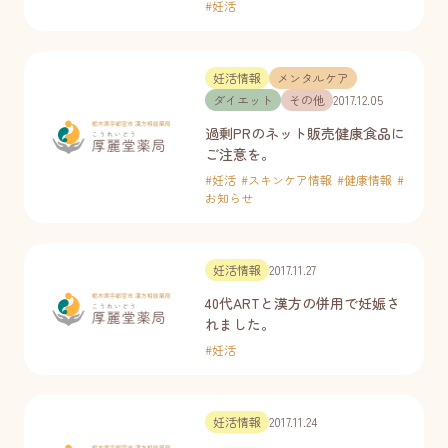
#
妊活
妊活情報
メンタルケア
ダイエット
その他
2017.12.05
過剰PRのネット販売健康食品に
ご注意を。
#
妊活
#
スキンケア情報
#
健康情報
#
お知らせ
妊活情報
2017.11.27
40代ARTと漢方の併用で妊娠さ
れました。
#
妊活
妊活情報
2017.11.24