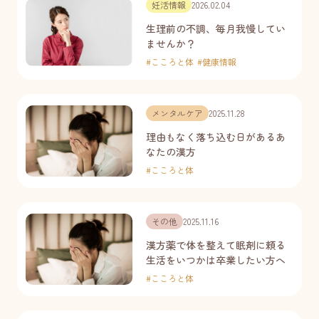
妊活情報
2026.02.04
生理前の不調、毎月我慢してい
ませんか？
#
こころと体
#
健康情報
メンタルケア
2025.11.28
理由もなく落ち込む日があるあ
なたの漢方
#
こころと体
その他
2025.11.16
漢方薬で体を整えて眠剤に頼る
生活をいつかは卒業したい方へ
#
こころと体