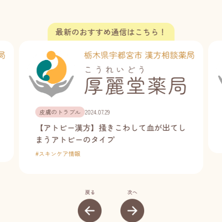
皮膚のトラブル
2024.07.29
【アトピー漢方】掻きこわして血が出てし
まうアトピーのタイプ
#
スキンケア情報